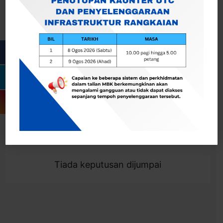
Cari
Togol Penapis
Showing 0 result
Tiada keputusan dijumpai