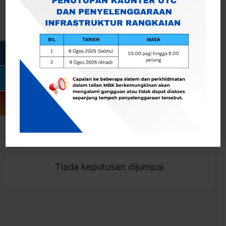
Cari
Togol Penapis
Showing 0 result
Tiada keputusan dijumpai