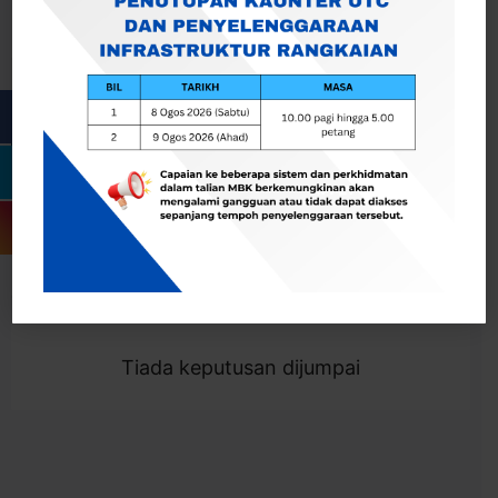
Cari
Togol Penapis
Showing 0 result
Tiada keputusan dijumpai