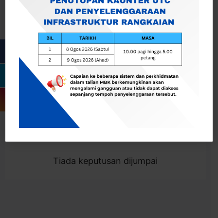
Cari
Togol Penapis
Showing 0 result
Tiada keputusan dijumpai