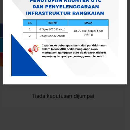
Cari
Togol Penapis
Showing 0 result
Tiada keputusan dijumpai