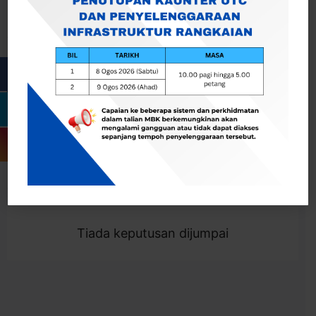
Cari
Togol Penapis
Showing 0 result
Tiada keputusan dijumpai