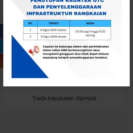
Cari
Togol Penapis
Showing 0 result
Tiada keputusan dijumpai