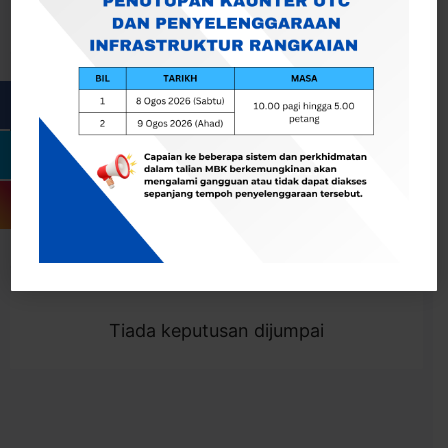
Cari
Togol Penapis
Showing 0 result
Tiada keputusan dijumpai