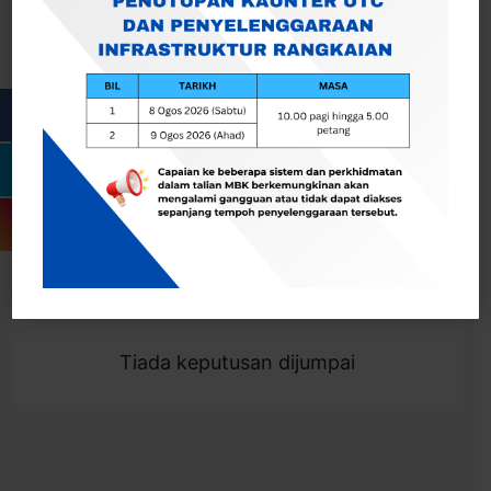
Cari
Togol Penapis
Showing 0 result
Tiada keputusan dijumpai