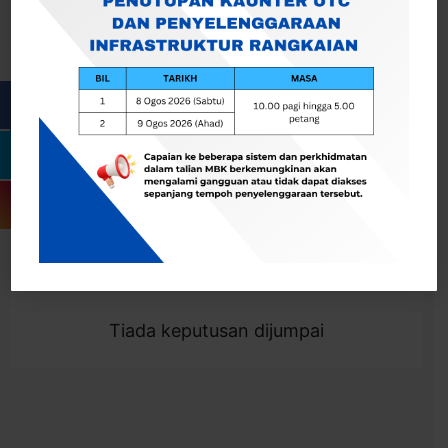
Cari
Togol Penapis
Showing 0 result
Tiada keputusan dijumpai