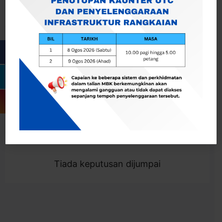
Cari
Togol Penapis
Showing 0 result
Tiada keputusan dijumpai