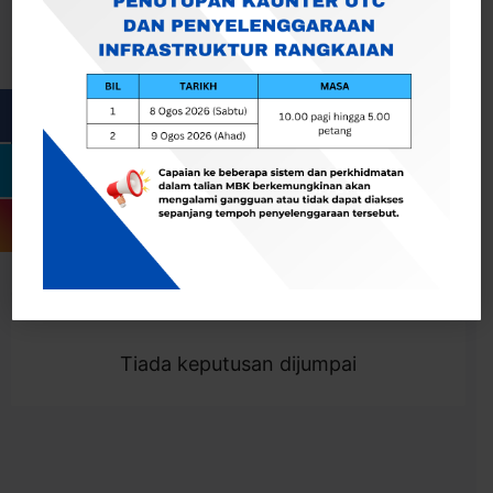
Cari
Togol Penapis
Showing 0 result
Tiada keputusan dijumpai