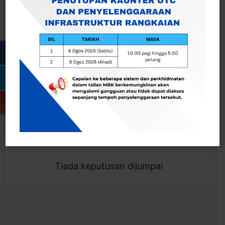
Cari
Togol Penapis
Showing 0 result
Tiada keputusan dijumpai