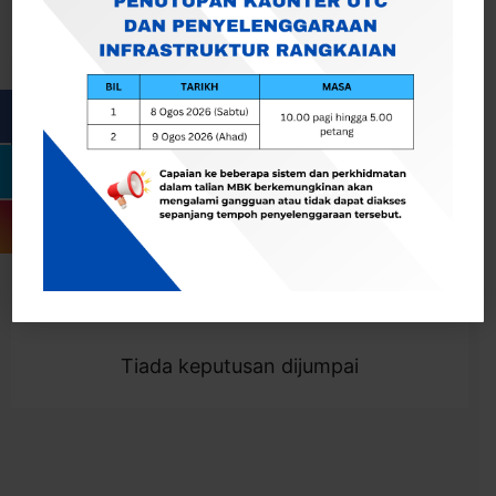
Cari
Togol Penapis
Showing 0 result
Tiada keputusan dijumpai